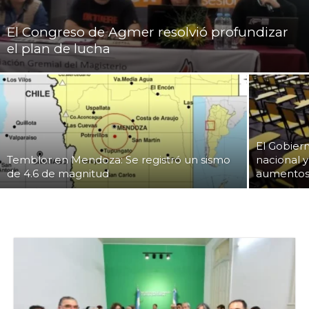
El Congreso de Agmer resolvió profundizar
el plan de lucha
El Gobiern
Temblor en Mendoza: Se registró un sismo
nacional 
de 4.6 de magnitud
aumentos 