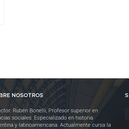
BRE NOSOTROS
S
ector: Rubén Bonelli, Profesor superior en
ncias sociales. Especializado en historia
entina y latinoamericana. Actualmente cursa la