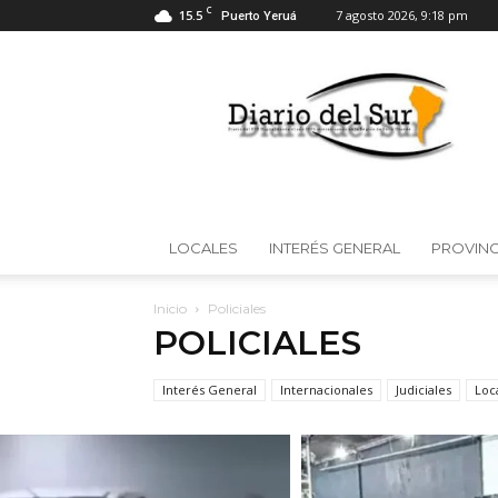
C
15.5
7 agosto 2026, 9:18 pm
Puerto Yeruá
Diario
del
Sur
LOCALES
INTERÉS GENERAL
PROVINC
Inicio
Policiales
POLICIALES
Interés General
Internacionales
Judiciales
Loc