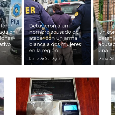
utaron
Detuvieron a un
ada en
hombre acusado de
Un con
lones
atacar con un arma
deteni
ativo
blanca a dos mujeres
acusad
en la región
una m
Diario Del Sur Digital
Diario Del 