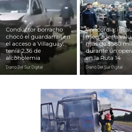
Conductor borracho
Concordia: inca
chocó el guardarrail en
mercadería valu
el acceso a Villaguay:
más de $580 mil
tenía 2,36 de
durante un oper
alcoholemia
en la Ruta 14
Diario Del Sur Digital
Diario Del Sur Digital