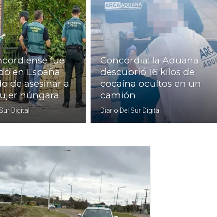
cordiense fue
Concordia: la Aduana
do en España
descubrió 16 kilos de
o de asesinar a
cocaína ocultos en un
ujer húngara
camión
Sur Digital
Diario Del Sur Digital