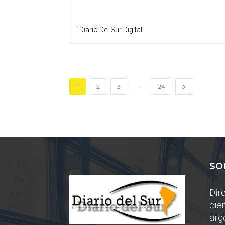
Diario Del Sur Digital
...
1
2
3
24
SO
Dir
cie
arg