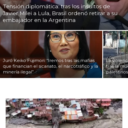
Tensión diplomática: tras los insultos de
Javier Milei a Lula, Brasil ordenó retirar a su
embajador en la Argentina
Juró Keiko Fujimori: “Iremos tras las mafias
La violenc
que financian el sicariato, el narcotráfico y la
tras la mu
minería ilegal”
palestino