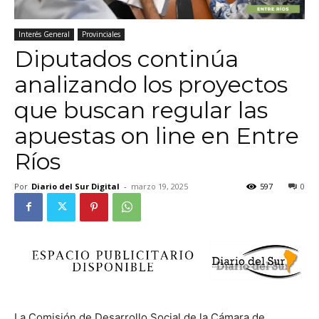
Interés General
Provinciales
Diputados continúa
analizando los proyectos
que buscan regular las
apuestas on line en Entre
Ríos
Por
Diario del Sur Digital
-
marzo 19, 2025
597
0
La Comisión de Desarrollo Social de la Cámara de