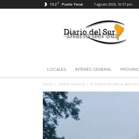
C
13.2
7 agosto 2026, 10:57 pm
Puerto Yeruá
Diario
del
Sur
LOCALES
INTERÉS GENERAL
PROVINC
Inicio
Interés General
El fuerte temporal dejó sin se