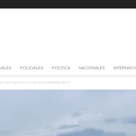
IALES
POLICIALES
POLÍTICA
NACIONALES
INTERNAC
rvicio eléctrico a varias localidades de la...