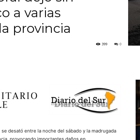
co a varias
la provincia
399
0
 se desató entre la noche del sábado y la madrugada
incia, provocando importantes daños en