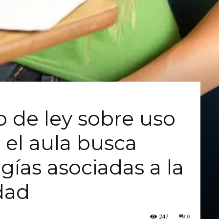
 de ley sobre uso
 el aula busca
gías asociadas a la
dad
247
0