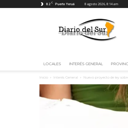
C
8.2
8 agosto 2026, 8:14 am
Puerto Yeruá
Diario
del
Sur
LOCALES
INTERÉS GENERAL
PROVINC
Inicio
Interés General
Nuevo proyecto de ley sobre 