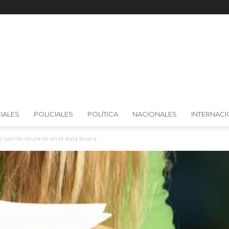
IALES
POLICIALES
POLÍTICA
NACIONALES
INTERNAC
uso de celulares en el aula busca...