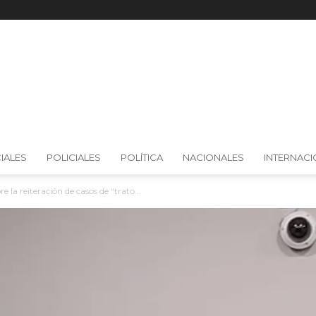
IALES
POLICIALES
POLÍTICA
NACIONALES
INTERNAC
e la reiteración de casos de “trato...