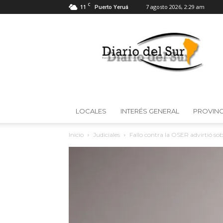
C
11
7 agosto 2026, 2:29 am
Puerto Yeruá
Diario
del
Sur
LOCALES
INTERÉS GENERAL
PROVINC
Inicio
Judiciales
Fallo contra la OSER advirtió sobr