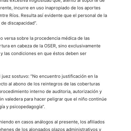
s excesiva litigiosidad que, atento al soporte de
rente, incurre en uso inapropiado de los aportes
ntre Ríos. Resulta así evidente que el personal de la
 de discapacidad”.
no versa sobre la procedencia médica de las
ertura en cabeza de la OSER, sino exclusivamente
 y las condiciones en que éstos deben ser
l juez sostuvo: “No encuentro justificación en la
cto al abono de los reintegros de las coberturas
rocedimiento interno de auditoria, autorización y
n valedera para hacer peligrar que el niño continúe
gía y psicopedagogía”.
endo en casos análogos al presente, los afiliados
 rehenes de los alongados plazos administrativos y