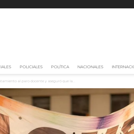
IALES
POLICIALES
POLÍTICA
NACIONALES
INTERNAC
tamiento al paro docente y aseguró que la...