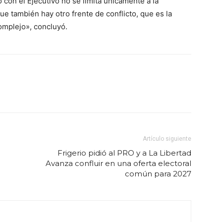
o con el Ejecutivo no se limita únicamente a la
ue también hay otro frente de conflicto, que es la
omplejo», concluyó.
Artículo siguiente
Frigerio pidió al PRO y a La Libertad
Avanza confluir en una oferta electoral
común para 2027