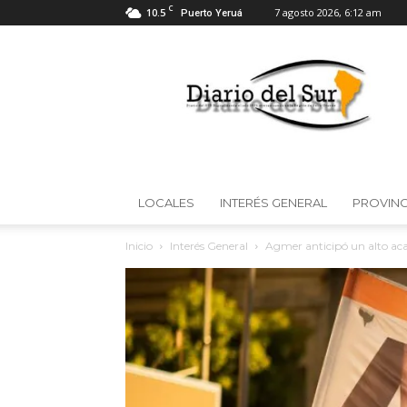
C
10.5
7 agosto 2026, 6:12 am
Puerto Yeruá
Diario
del
Sur
LOCALES
INTERÉS GENERAL
PROVINC
Inicio
Interés General
Agmer anticipó un alto aca