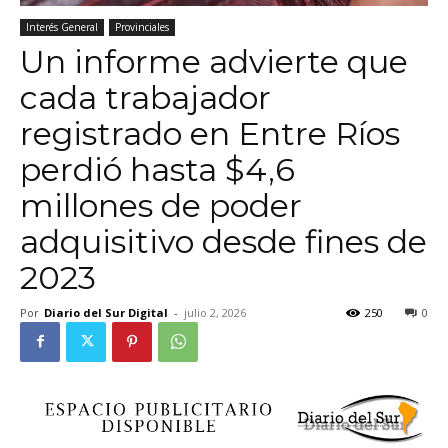
Interés General
Provinciales
Un informe advierte que
cada trabajador
registrado en Entre Ríos
perdió hasta $4,6
millones de poder
adquisitivo desde fines de
2023
Por
Diario del Sur Digital
-
julio 2, 2026
250
0