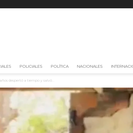
IALES
POLICIALES
POLÍTICA
NACIONALES
INTERNAC
años despertó a tiempo y salvó...