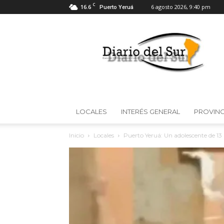
C
16.6
6 agosto 2026, 9:40 pm
Puerto Yeruá
Diario
del
Sur
LOCALES
INTERÉS GENERAL
PROVINC
Inicio
Locales
Puerto Yeruá: Un adolescente de 13 