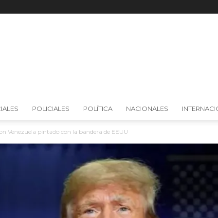
IALES
POLICIALES
POLÍTICA
NACIONALES
INTERNAC
n Venezuela pintado con la bandera de EEUU