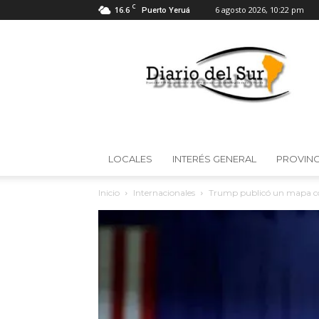
C
16.6
6 agosto 2026, 10:22 pm
Puerto Yeruá
Diario
del
Sur
LOCALES
INTERÉS GENERAL
PROVINC
Inicio
Internacionales
Trump publicó un mapa co