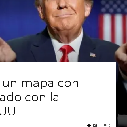
 un mapa con
ado con la
EUU
623
0