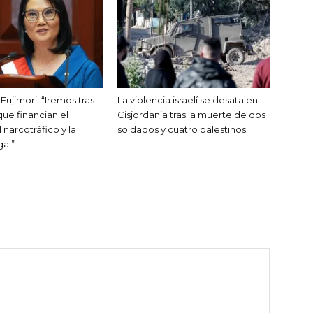
Fujimori: “Iremos tras
La violencia israelí se desata en
que financian el
Cisjordania tras la muerte de dos
l narcotráfico y la
soldados y cuatro palestinos
gal”