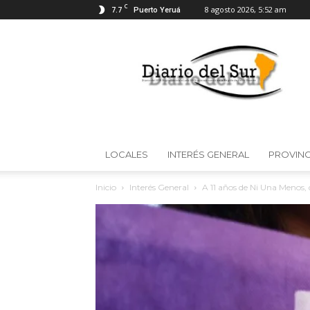
C
7.7
8 agosto 2026, 5:52 am
Puerto Yeruá
Diario
del
Sur
LOCALES
INTERÉS GENERAL
PROVINC
Inicio
Interés General
A 11 años de Ni Una Menos,