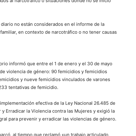
dos al narcotráfico o situaciones donde no se inició
diario no están considerados en el informe de la
amiliar, en contexto de narcotráfico o no tener causas
torio informó que entre el 1 de enero y el 30 de mayo
 de violencia de género: 90 femicidios y femicidios
femicidios y nueve femicidios vinculados de varones
233 tentativas de femicidio.
 implementación efectiva de la Ley Nacional 26.485 de
y Erradicar la Violencia contra las Mujeres y exigió la
ral para prevenir y erradicar las violencias de género.
marcó, al tiempo que reclamó «un trabajo articulado,